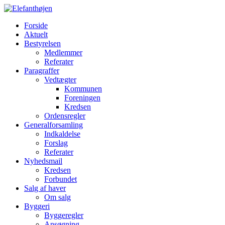
Forside
Aktuelt
Bestyrelsen
Medlemmer
Referater
Paragraffer
Vedtægter
Kommunen
Foreningen
Kredsen
Ordensregler
Generalforsamling
Indkaldelse
Forslag
Referater
Nyhedsmail
Kredsen
Forbundet
Salg af haver
Om salg
Byggeri
Byggeregler
Ansøgning